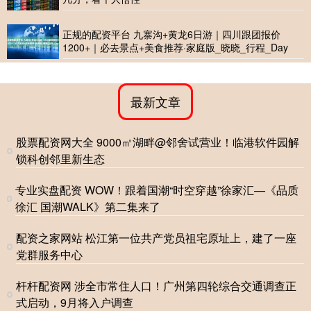
正规的配资平台 九寨沟+黄龙6日游｜四川跟团报价
1200+｜必去景点+美食推荐·家庭版_晓晓_行程_Day
最新文章
股票配资网大全 9000㎡湖畔@邻舍试营业！临港软件园解
锁科创邻里新生态
专业实盘配资 WOW！跟着国潮“时空穿越”徐家汇—《品质
徐汇 国潮WALK》第二集来了
配资之家网站 松江第一位共产党员祖宅原址上，建了一座
党群服务中心
杆杆配资网 涉全市常住人口！广州第四轮综合交通调查正
式启动，9月将入户调查