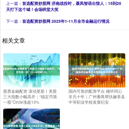
上一篇：
首选配资炒股网 济南战役时，聂凤智语出惊人：15到20
天打下这个城！会场哄堂大笑
下一篇：
首选配资炒股网 2025年1-11月全市金融运行情况
相关文章
股票金融配资 滚动更新丨美股
国内可靠的配资平台 穗毕同心
三大指数小幅高开；“稳定币第
非凡十年｜广州番禺帮扶赫章县
一股”Circle涨超13%
中等职业学校发展纪实